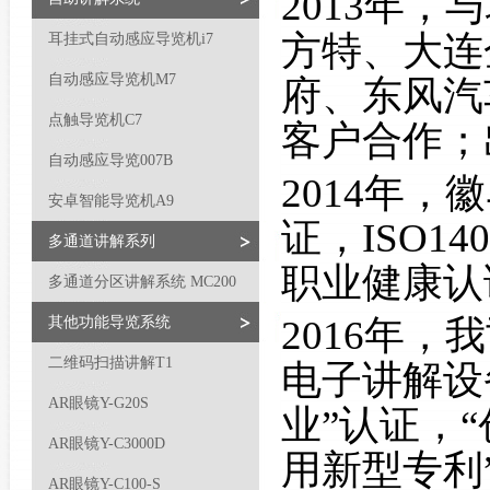
2013年，
方特、大连
耳挂式自动感应导览机i7
自动感应导览机M7
府、东风汽
点触导览机C7
客户合作；
自动感应导览007B
2014年，
安卓智能导览机A9
证，ISO14
多通道讲解系列
职业健康认
多通道分区讲解系统 MC200
2016年
其他功能导览系统
二维码扫描讲解T1
电子讲解设
AR眼镜Y-G20S
业”认证，
AR眼镜Y-C3000D
用新型专利
AR眼镜Y-C100-S