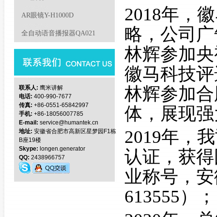
2018年
AR眼镜Y-H1000D
略，公司广
全自动语音播报器QA021
林辉参加央
徽马科技评
林辉参加合
联系人:
鹰米讲解
电话:
400-990-7677
传真:
+86-0551-65842997
体，展现强
手机:
+86-18056007785
E-mail:
service@humantek.cn
2019年，我
地址:
安徽省合肥市高新区星梦园F1栋
B座19楼
Skype:
longen.generator
认证，获得
QQ:
2438966757
业称号，安
613555）；