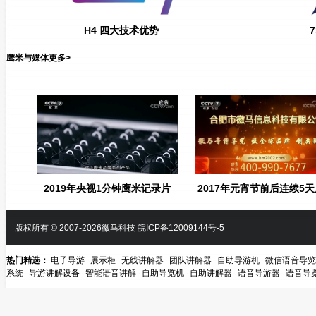
H4 四大技术优势
鹰米与媒体
更多
>
2019年央视1分钟鹰米记录片
2017年元宵节前后连续5
版权所有 © 2007-2026徽马科技
皖ICP备12009144号-5
热门精选：
电子导游
展示柜
无线讲解器
团队讲解器
自助导游机
微信语音导览
系统
导游讲解设备
智能语音讲解
自助导览机
自助讲解器
语音导游器
语音导