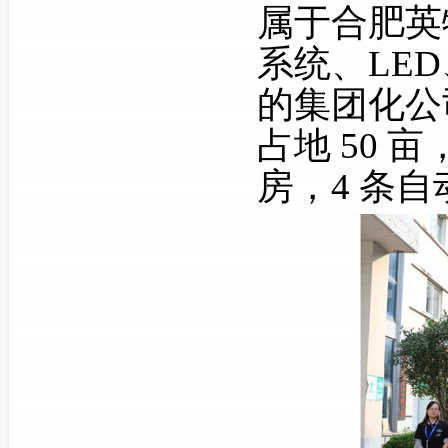
属于合肥英
系统、LE
的集团化公
占地 50 亩
房，
4 条自