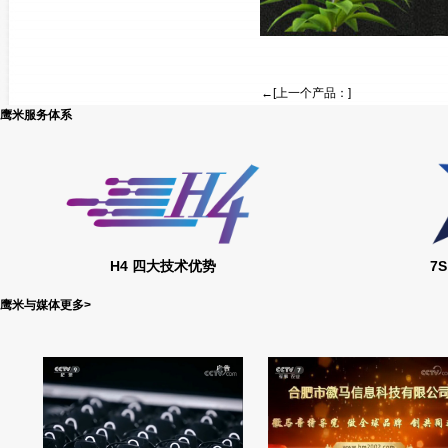
←[上一个产品：]
鹰米服务体系
H4 四大技术优势
7
鹰米与媒体
更多
>