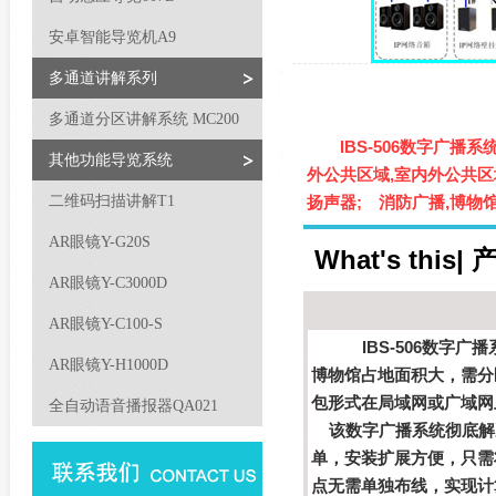
安卓智能导览机A9
多通道讲解系列
多通道分区讲解系统 MC200
IBS-506数字广播系
其他功能导览系统
外公共区域,室内外公共
二维码扫描讲解T1
扬声器; 消防广播,博
AR眼镜Y-G20S
What's this
AR眼镜Y-C3000D
AR眼镜Y-C100-S
IBS-506
数字广播
AR眼镜Y-H1000D
博物馆占地面积大，需分区
包形式在局域网或广域网
全自动语音播报器QA021
该数字广播系统彻底解
单，安装扩展方便，只需
点无需单独布线，实现计