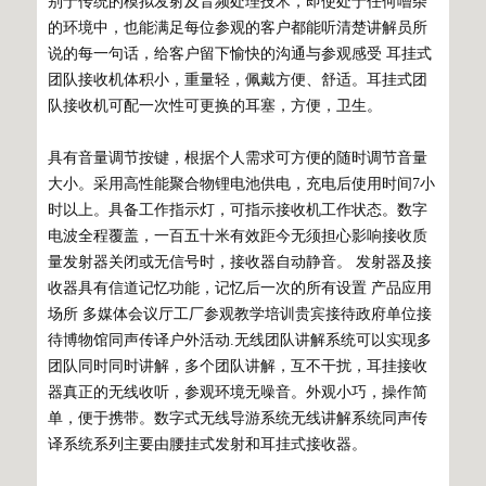
别于传统的模拟发射及音频处理技术，即使处于任何嘈杂
的环境中，也能满足每位参观的客户都能听清楚讲解员所
说的每一句话，给客户留下愉快的沟通与参观感受 耳挂式
团队接收机体积小，重量轻，佩戴方便、舒适。耳挂式团
队接收机可配一次性可更换的耳塞，方便，卫生。
具有音量调节按键，根据个人需求可方便的随时调节音量
大小。采用高性能聚合物锂电池供电，充电后使用时间7小
时以上。具备工作指示灯，可指示接收机工作状态。数字
电波全程覆盖，一百五十米有效距今无须担心影响接收质
量发射器关闭或无信号时，接收器自动静音。 发射器及接
收器具有信道记忆功能，记忆后一次的所有设置 产品应用
场所 多媒体会议厅工厂参观教学培训贵宾接待政府单位接
待博物馆同声传译户外活动.无线团队讲解系统可以实现多
团队同时同时讲解，多个团队讲解，互不干扰，耳挂接收
器真正的无线收听，参观环境无噪音。外观小巧，操作简
单，便于携带。数字式无线导游系统无线讲解系统同声传
译系统系列主要由腰挂式发射和耳挂式接收器。