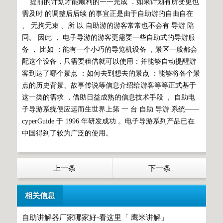
提前的计划才能顺利的一一完成 ．如果计划有所变更也
需及时 的调整后后续 的事宜正是由于自助游的自由自在
、 无拘无束 、所 以 自助游的游客常常也不会有 导游 陪
同。 因此 ， 电子导游的游客更需要一些自助式的导游服
务 ， 比如 ：能有一个小巧的导览机设备 ，景区一般都会
配这个设备，只需要租借就可以使用：并能够自动提醒游
客到达了哪个景点 ：如何去到想去的景点 ：能够将各个景
点的历史背景、故事传说等信息介绍给游客等等正式基于
这一类的需求 ，借助日益成熟的信息技术手段 ， 自助电
子导游系统便应运而生世界上第 一 台 自助 导游 系统——
cyperGuide 于 1996 年研发成功 。电子导游系列产品已在
中国得到了较为广泛的使用。
上一条
下一条
相关信息
自助讲解器厂家哪家好-看这里「 鹰米讲解」