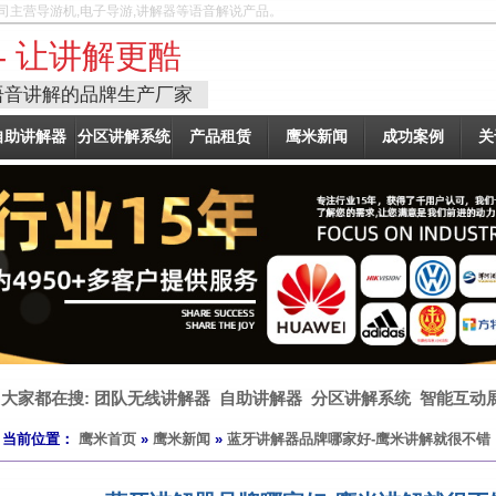
司主营导游机,电子导游,讲解器等语音解说产品。
- 让讲解更酷
语音讲解的品牌生产厂家
自助讲解器
分区讲解系统
产品租赁
鹰米新闻
成功案例
关
大家都在搜:
团队无线讲解器
自助讲解器
分区讲解系统
智能互动
当前位置：
鹰米首页
»
鹰米新闻
»
蓝牙讲解器品牌哪家好-鹰米讲解就很不错