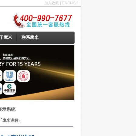
加入收藏
|
ENGLISH
于鹰米
联系鹰米
展示系统
「鹰米讲解」