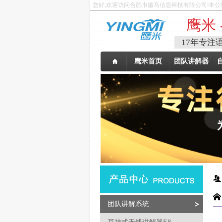
您好,欢迎访问合肥市徽马信息科技有限公司!本公
鹰米 
17年专注
鹰米首页
团队讲解器
团队讲解系统