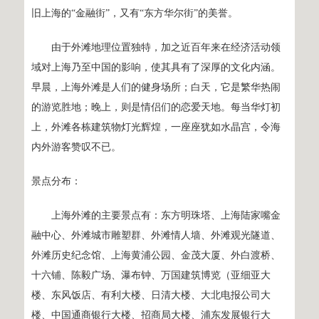
旧上海的“金融街”，又有“东方华尔街”的美誉。
由于外滩地理位置独特，加之近百年来在经济活动领
域对上海乃至中国的影响，使其具有了深厚的文化内涵。
早晨，上海外滩是人们的健身场所；白天，它是繁华热闹
的游览胜地；晚上，则是情侣们的恋爱天地。每当华灯初
上，外滩各栋建筑物灯光辉煌，一座座犹如水晶宫，令海
内外游客赞叹不已。
景点分布：
上海外滩的主要景点有：东方明珠塔、上海陆家嘴金
融中心、外滩城市雕塑群、外滩情人墙、外滩观光隧道、
外滩历史纪念馆、上海黄浦公园、金茂大厦、外白渡桥、
十六铺、陈毅广场、瀑布钟、万国建筑博览（亚细亚大
楼、东风饭店、有利大楼、日清大楼、大北电报公司大
楼、中国通商银行大楼、招商局大楼、浦东发展银行大