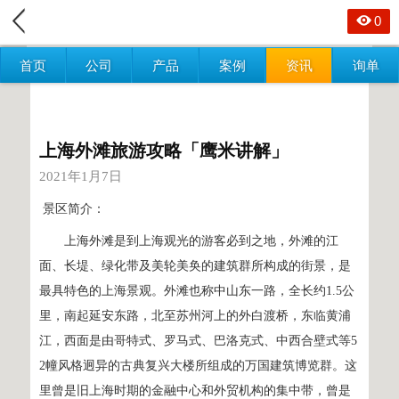
0
首页
公司
产品
案例
资讯
询单
上海外滩旅游攻略「鹰米讲解」
2021年1月7日
景区简介：
上海外滩是到上海观光的游客必到之地，外滩的江
面、长堤、绿化带及美轮美奂的建筑群所构成的街景，是
最具特色的上海景观。外滩也称中山东一路，全长约1.5公
里，南起延安东路，北至苏州河上的外白渡桥，东临黄浦
江，西面是由哥特式、罗马式、巴洛克式、中西合壁式等5
2幢风格迥异的古典复兴大楼所组成的万国建筑博览群。这
里曾是旧上海时期的金融中心和外贸机构的集中带，曾是