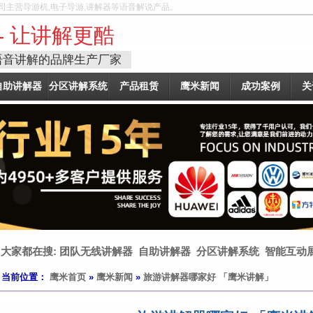
司主营导游机,电子导游,讲解器等语音解说产品。
- 让讲解更酷
语音讲解的品牌生产厂家
自助讲解器
分区讲解系统
产品租赁
鹰米新闻
成功案例
关
大家都在搜:
团队无线讲解器
自助讲解器
分区讲解系统
智能互动
当前位置：
鹰米首页
»
鹰米新闻
»
旅游讲解器哪家好 「鹰米讲解」