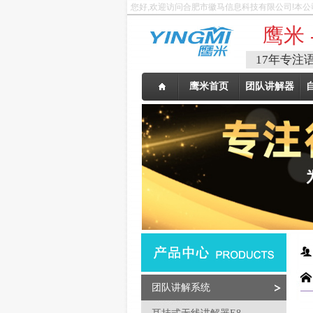
您好,欢迎访问合肥市徽马信息科技有限公司!本公
鹰米 
17年专注
鹰米首页
团队讲解器
团队讲解系统