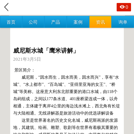
0
首页
公司
产品
案例
资讯
询单
威尼斯水城「鹰米讲解」
2021年3月5日
景区简介：
威尼斯，“因水而生，因水而美，因水而兴”，享有“水
城”、“水上都市”、“百岛城”、“亚得里亚海的女王”、“桥
城”等美称。这座意大利东北部重要的港口水城，由118个
岛屿组成，之间以177条水道、401座桥梁连成一体，以舟
相通，主体建于离岸4公里的海边浅水滩上，西北角有长堤
与大陆相通。无线讲解器是旅游活动中的优选讲解设备
这里是世界著名的历史文化名城，威尼斯画派的发源
地，其建筑、绘画、雕塑、歌剧等在世界有着极其重要的