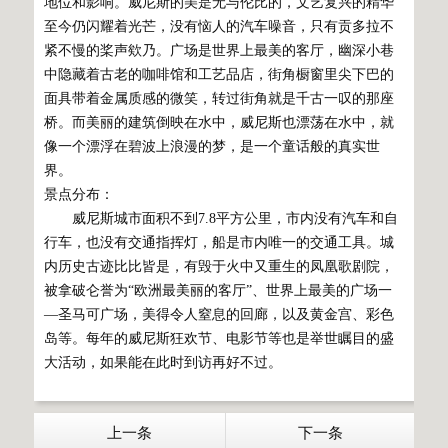
地位和影响。威尼斯的美是无与伦比的，文艺复兴的精华
至今仍闪耀着光芒，没有恼人的汽车噪音，只有贡多拉不
紧不慢的桨声欸乃。广场是世界上最美的客厅，幽深小巷
中隐藏着古老的咖啡馆和工艺品店，街角橱窗里尖下巴的
面具带着金属质感的微笑，转过街角就是千古一叹的那座
桥。而美丽的建筑倒映在水中，威尼斯也漂荡在水中，就
像一个漂浮在碧波上浪漫的梦，是一个童话般的真实世
界。
景点分布：
威尼斯城市面积不到7.8平方公里，市内没有汽车和自
行车，也没有交通指挥灯，船是市内唯一的交通工具。城
内历史古迹比比皆是，有毁于火中又重生的凤凰歌剧院，
被拿破仑誉为“欧洲最美丽的客厅”、世界上最美的广场一
—圣马可广场，美得令人窒息的回廊，以及黄金宫、彩色
岛等。每年的威尼斯狂欢节、电影节等也是举世瞩目的盛
大活动，如果能在此时到访再好不过。
上一条
下一条