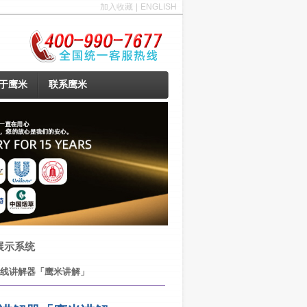
加入收藏
|
ENGLISH
于鹰米
联系鹰米
展示系统
无线讲解器「鹰米讲解」