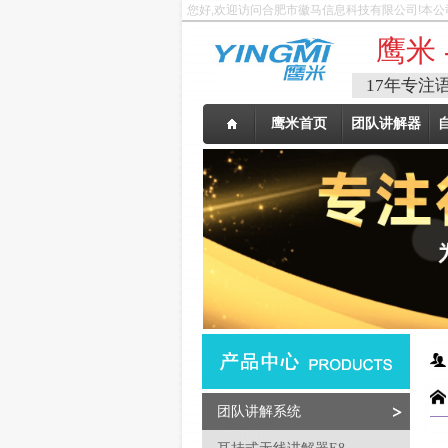
您好,欢迎访问合肥市徽马信息科技有限公司!本公
鹰米 
17年专注
鹰米首页
团队讲解器
团队讲解系统