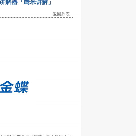
线讲解器「鹰米讲解」
返回列表