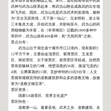
是求仙学道者的栖隐之地。宋代，道经始将传说中的真
武神与武当山联系起来，将武当山附会成真武的出生地
和飞升处。因此，武当山也是武当武术的发源地，被称
为“亘古无双胜境，天下第一仙山”。元末明初，道士张
三丰集其大成，开创武当派，并影响至今。武当山的药
用植物极为丰富，在《本草纲目》记载的1800多种中
草药中，武当山就有400多种，有“天然药库”之称。
景点分布：
武当山位于湖北省十堰市丹江口境内，现有面积3
12平方千米，主要由金顶景区、紫霄景区、五龙景
区、南岩景区、太子坡景区、老营景区等组成。自然胜
景有箭镞林立的72峰、绝壁深悬的36岩、激湍飞流的2
4涧、云腾雾蒸的11洞、玄妙奇特的10石9台等；人文
景观有规模宏伟的道教建筑群和众多的道教文物，故被
誉为“道教文物宝库”。
景区资质：
国家5A级景区、世界文化遗产
景区特色：
道教第一山、避暑圣地、武术之乡、道教建筑、名