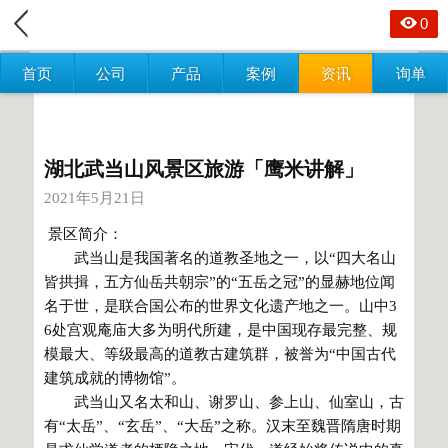
0
首页
公司
产品
案例
资讯
询单
湖北武当山风景区旅游「鹰米讲解」
2021年5月21日
景区简介：
武当山是我国著名的道教圣地之一，以“四大名山
皆拱揖，五方仙岳共朝宗”的“五岳之冠”的显赫地位闻
名于世，是联合国公布的世界文化遗产地之一。山中3
6处宫观庵庙大多为明代所建，是中国现存最完整、规
模最大、等级最高的道教古建筑群，被誉为“中国古代
建筑成就的博物馆”。
武当山又名太和山、谢罗山、参上山、仙室山，古
有“太岳”、“玄岳”、“大岳”之称。汉末至魏晋隋唐时期