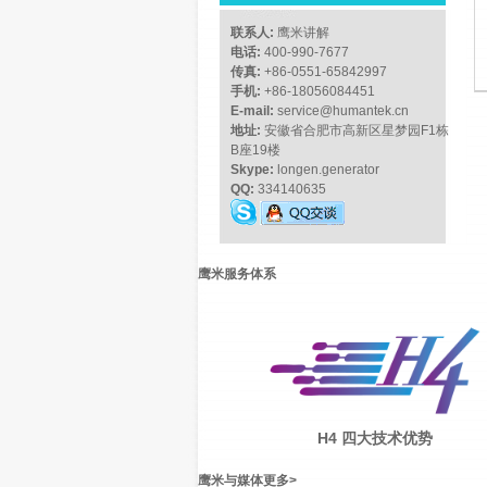
联系人:
鹰米讲解
电话:
400-990-7677
传真:
+86-0551-65842997
手机:
+86-18056084451
E-mail:
service@humantek.cn
地址:
安徽省合肥市高新区星梦园F1栋
B座19楼
Skype:
longen.generator
QQ:
334140635
鹰米服务体系
H4 四大技术优势
鹰米与媒体
更多
>