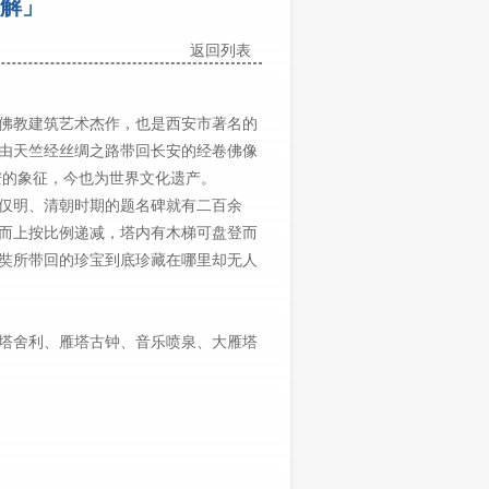
解」
返回列表
佛教建筑艺术杰作，也是西安市著名的
由天竺经丝绸之路带回长安的经卷佛像
西安的象征，今也为世界文化遗产。
仅明、清朝时期的题名碑就有二百余
而上按比例递减，塔内有木梯可盘登而
奘所带回的珍宝到底珍藏在哪里却无人
塔舍利、雁塔古钟、音乐喷泉、大雁塔