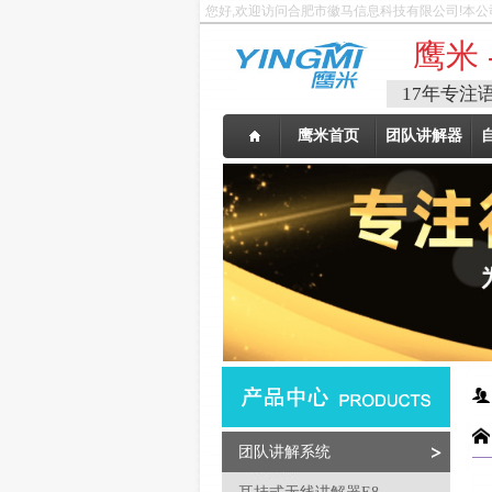
您好,欢迎访问合肥市徽马信息科技有限公司!本公
鹰米 
17年专注
鹰米首页
团队讲解器
团队讲解系统