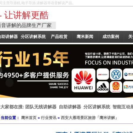
司主营导游机,电子导游,讲解器等语音解说产品。
- 让讲解更酷
语音讲解的品牌生产厂家
自助讲解器
分区讲解系统
产品租赁
鹰米新闻
成功案例
关
大家都在搜:
团队无线讲解器
自助讲解器
分区讲解系统
智能互动
当前位置：
鹰米首页
»
行业资讯
»
西安大雁塔景区旅游「鹰米讲解」