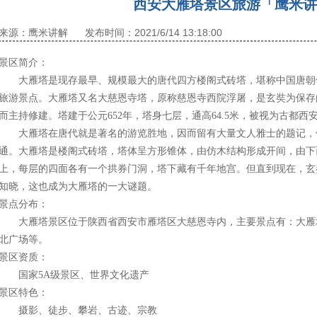
西安大雁塔景区旅游「鹰米讲
来源：鹰米讲解
发布时间：2021/6/14 13:18:00
景区简介：
大雁塔是现存最早、规模最大的唐代四方楼阁式砖塔，堪称中国唐朝
旅游景点。大雁塔又名大慈恩寺塔，原称慈恩寺西院浮屠，是玄奘为保存
而主持修建。塔建于公元652年，塔身七层，通高64.5米，被视为古都
大雁塔在唐代就是著名的游览胜地，因而留有大量文人雅士的题记，
通。大雁塔是楼阁式砖塔，塔体呈方形锥体，由仿木结构形成开间，由下
上，每层的四面各有一个拱券门洞，塔下藏有千年地宫。但直到现在，玄
知晓，这也成为大雁塔的一大谜题。
景点分布：
大雁塔景区位于陕西省西安市雁塔区大慈恩寺内，主要景点有：大雁
北广场等。
景区资质：
国家5A级景区、世界文化遗产
景区特色：
摄影、徒步、攀岩、古迹、宗教