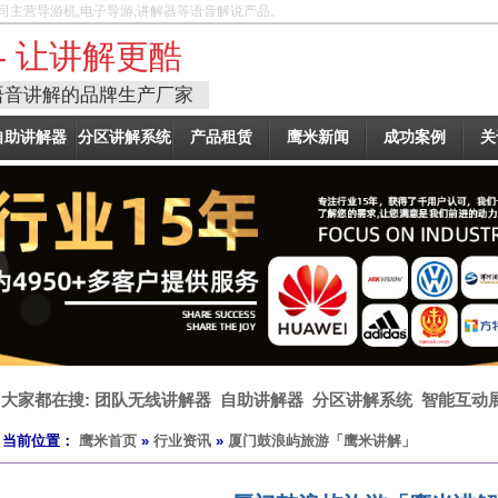
司主营导游机,电子导游,讲解器等语音解说产品。
- 让讲解更酷
语音讲解的品牌生产厂家
自助讲解器
分区讲解系统
产品租赁
鹰米新闻
成功案例
关
大家都在搜:
团队无线讲解器
自助讲解器
分区讲解系统
智能互动
当前位置：
鹰米首页
»
行业资讯
»
厦门鼓浪屿旅游「鹰米讲解」