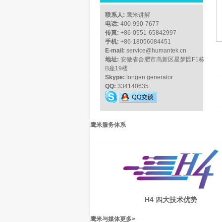
联系人:
鹰米讲解
电话:
400-990-7677
传真:
+86-0551-65842997
手机:
+86-18056084451
E-mail:
service@humantek.cn
地址:
安徽省合肥市高新区星梦园F1栋
B座19楼
Skype:
longen.generator
QQ:
334140635
鹰米服务体系
H4 四大技术优势
鹰米与媒体
更多
>