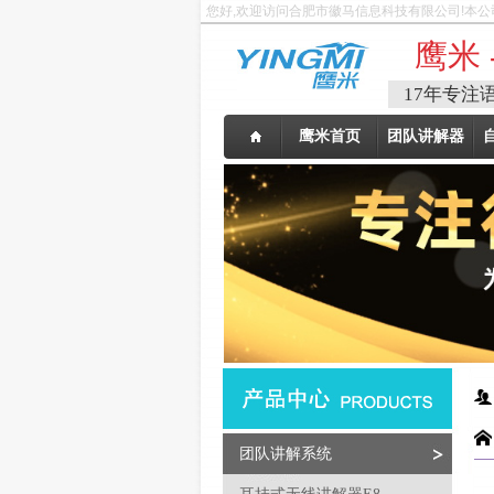
您好,欢迎访问合肥市徽马信息科技有限公司!本公
鹰米 
17年专注
鹰米首页
团队讲解器
团队讲解系统