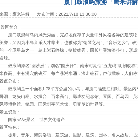
厦门鼓浪屿旅游「鹰米讲解
来源：鹰米讲解
发布时间：2021/7/18 13:30:00
景区简介：
厦门鼓浪屿岛内风光秀丽，完好地保存了大量中外风格各异的建筑物，素
美誉，又因为小岛音乐人才辈出，也被称为“钢琴之岛”、“音乐之乡”。
的一个卫星岛之一，岛上岩石峥嵘，挺拔雄秀，因长年受海浪扑打，形成
岩峰。
鼓浪屿原名“圆沙洲”，别名“圆洲仔”，南宋时期命“五龙屿”明朝改称
米多高、中有洞穴的礁石，每当涨潮水涌，浪击礁石，声似擂鼓，人们称
景点分布：
鼓浪屿是一个面积1.78平方公里的小岛，与厦门隔鹭江相对。景区内
暑洞、龙头山寨、水操台、百米高台、郑成功纪念馆、琴园、百鸟园、英
风琴博物馆、毓园、国际刻字艺术馆、贝壳梦幻世界等。
景区资质：
国家5A级景区、世界文化遗产
景区特色：
徒步、音乐、海滨浴场、建筑游、摄影、建筑、园林、名人故居、古