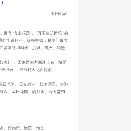
」
返回列表
有“海上花园”、“万国建筑博览”的
鼓浪屿街道短小，纵横交错，是厦门最大
许多幽谷和峭崖，沙滩、礁石、峭壁、
“鼓浪屿”。因岛西南方海滩上有一块两
“鼓浪石”，鼓浪屿因此而得名。
有日光岩、日光岩寺、鼓浪洞天、古避
雄园、菽庄花园、皓月园、海天堂构、
迹、博物馆、海滨、海岛