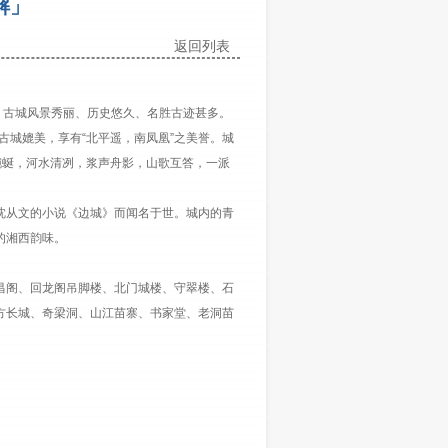
解」
返回列表
古城风景秀丽、历史悠久、名胜古迹甚多。
古城媲美，享有“北平遥，南凤凰”之美誉。城
江蜿蜒，河水清冽，浆声舟影，山歌互答，一派
从文的小说《边城》而闻名于世。城内的青
的湘西韵味。
阁、回龙阁吊脚楼、北门城楼、守翠楼、石
方长城、奇梁洞、山江苗寨、书家堂、老洞苗