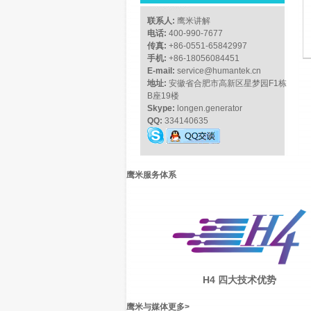
联系人:
鹰米讲解
电话:
400-990-7677
传真:
+86-0551-65842997
手机:
+86-18056084451
E-mail:
service@humantek.cn
地址:
安徽省合肥市高新区星梦园F1栋
B座19楼
Skype:
longen.generator
QQ:
334140635
鹰米服务体系
H4 四大技术优势
鹰米与媒体
更多
>