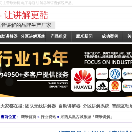
司主营导游机,电子导游,讲解器等语音解说产品。
- 让讲解更酷
语音讲解的品牌生产厂家
自助讲解器
分区讲解系统
产品租赁
鹰米新闻
成功案例
关
大家都在搜:
团队无线讲解器
自助讲解器
分区讲解系统
智能互动
当前位置：
鹰米首页
»
行业资讯
»
湘西凤凰古城旅游「鹰米讲解」