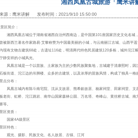
湘西凤凰古城旅游「鹰米讲
来源：鹰米讲解
发布时间：2021/9/10 15:50:00
景区简介：
湘西凤凰古城位于湖南省湘西自治州西南边，是中国第101座国家历史文化名城，
曾被新西兰著名作家路易·艾黎称赞为中国最美丽的小城，与云南丽江古城、山西平遥
内现有文物古建筑68处，古遗址116处，明清两代特色民居建筑120多栋，城外沱
宁静安祥的小城风光。
凤凰古城是一个以苗族、土家族为主的少数民族聚集地，古城建于清康熙时，因沈
石板街道、沱江边的吊脚楼、众多的古建筑，以及浓厚的苗族风情，构成了独具一格
景点分布：
凤凰古城内有陈斗南宅院、沈从文故居、熊希龄故居、杨家祠堂、田家祠堂、文昌
板老街、虹桥、沱江跳岩、南华山国家森林公园、万名塔、奇峰山、黄丝桥古城、南
寨等。
景区资质：
国家4A级景区
景区特色：
观光、摄影、民族文化、名人故居、古镇、江河