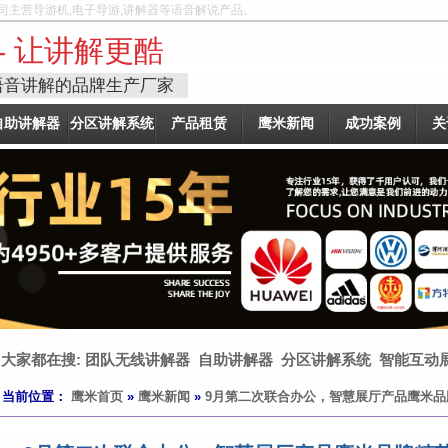
司主营导游机,电子导游,讲解器等语音解说产品。
- 让讲解更酷
语音讲解的品牌生产厂家
自助讲解器
分区讲解系统
产品租赁
鹰米新闻
成功案例
关
大家都在搜:
团队无线讲解器
自助讲解器
分区讲解系统
智能互动
当前位置：
鹰米首页
»
鹰米新闻
»
9月第二次联合办公，智慧展厅产品鹰米