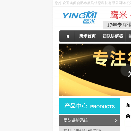
您好,欢迎访问合肥市徽马信息科技有限公司!本公
鹰米 
17年专注
鹰米首页
团队讲解器
团队讲解系统