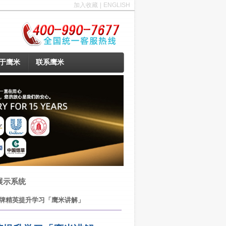
加入收藏
|
ENGLISH
于鹰米
联系鹰米
展示系统
品牌精英提升学习「鹰米讲解」