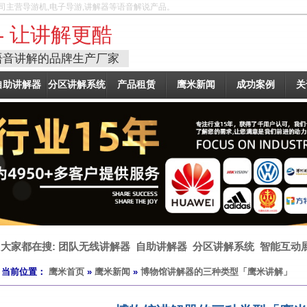
司主营导游机,电子导游,讲解器等语音解说产品。
- 让讲解更酷
语音讲解的品牌生产厂家
自助讲解器
分区讲解系统
产品租赁
鹰米新闻
成功案例
关
大家都在搜:
团队无线讲解器
自助讲解器
分区讲解系统
智能互动
当前位置：
鹰米首页
»
鹰米新闻
»
博物馆讲解器的三种类型「鹰米讲解」