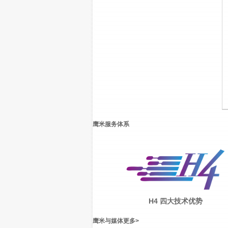
鹰米服务体系
H4 四大技术优势
鹰米与媒体
更多
>