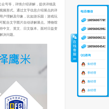
公众号等，详情介绍讲解，提供详细及
视频形式。通过文字信息介绍展点的详
电话/微信
用户理解及印象，比如游乐园：游戏玩
18056007785
可配合文字图片自动讲解展点。博物馆
持中文、英文、日文版本。面对日益变
18056002992
解决问题。
18056006132
18056004543
QQ咨询
朱经理
李经理
詹经理
佘经理