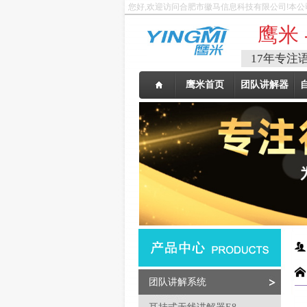
您好,欢迎访问合肥市徽马信息科技有限公司!本公
鹰米 
17年专注
鹰米首页
团队讲解器
团队讲解系统