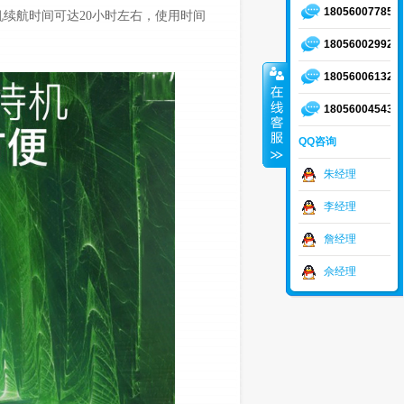
18056007785
续航时间可达20小时左右，使用时间
18056002992
18056006132
18056004543
QQ咨询
朱经理
李经理
詹经理
佘经理