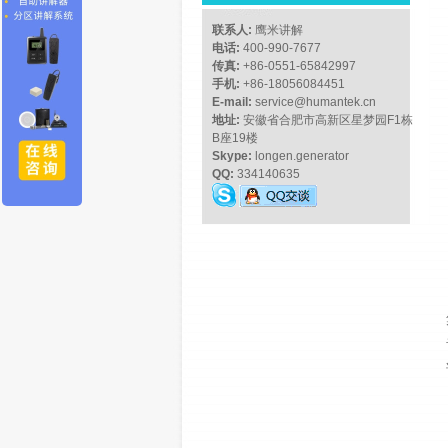
联系人:
鹰米讲解
电话:
400-990-7677
传真:
+86-0551-65842997
手机:
+86-18056084451
E-mail:
service@humantek.cn
地址:
安徽省合肥市高新区星梦园F1栋
B座19楼
Skype:
longen.generator
QQ:
334140635