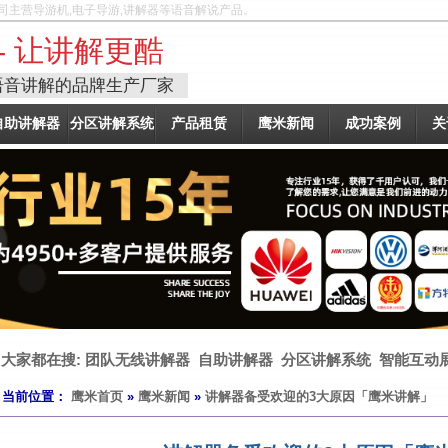
司主营导游机,电子导游,讲解器等语音解说产品。
- 让讲解更酷
语音讲解的品牌生产厂家
自助讲解器
分区讲解系统
产品租赁
鹰米新闻
成功案例
关
大家都在搜:
团队无线讲解器
自助讲解器
分区讲解系统
智能互动
当前位置：
鹰米首页
»
鹰米新闻
»
讲解器备受欢迎的3大原因「鹰米讲解」