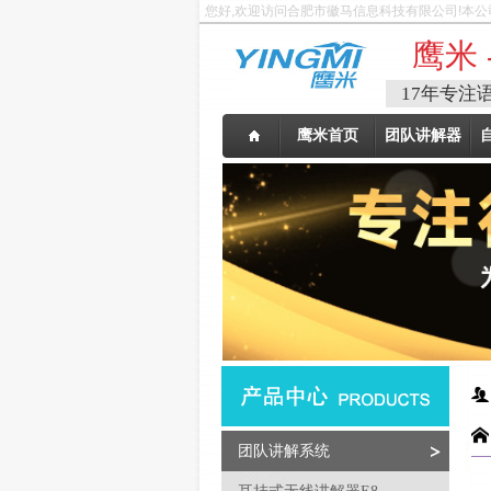
您好,欢迎访问合肥市徽马信息科技有限公司!本公
鹰米 
17年专注
鹰米首页
团队讲解器
团队讲解系统