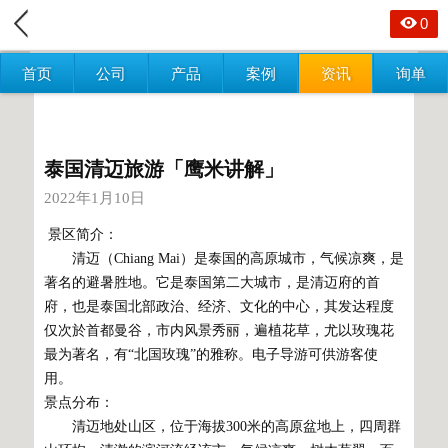
0
首页
公司
产品
案例
资讯
询单
泰国清迈旅游「鹰米讲解」
2022年1月10日
景区简介：
清迈（Chiang Mai）是泰国的高原城市，气候凉爽，是
著名的避暑胜地。它是泰国第二大城市，是清迈府的首
府，也是泰国北部政治、经济、文化的中心，其发达程度
仅次於首都曼谷，市内风景秀丽，遍植花草，尤以玫瑰花
最为著名，有“北国玫瑰”的雅称。电子导游可供游客使
用。
景点分布：
清迈地处山区，位于海拔300米的高原盆地上，四周群