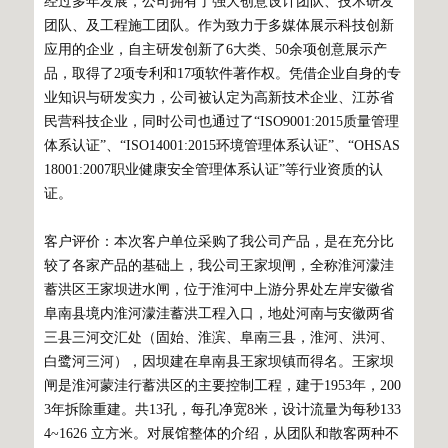
经过多年发展，公司拥有了强大创意设计团队、技术研发
团队、及工程施工团队。作为致力于多媒体展示科技创新
应用的企业，自主研发创新了6大类、50余项创意展示产
品，取得了2项专利和17项软件著作权。凭借企业自身的专
业知识与研发实力，公司被认定为高新技术企业、江苏省
民营科技企业，同时公司也通过了“ISO9001:2015质量管理
体系认证”、“ISO14001:2015环境管理体系认证”、“OHSAS
18001:2007职业健康安全管理体系认证”等行业资质的认
证。
客户评价：本次客户单位采购了我公司产品，是在充分比
较了各家产品的基础上，我公司王家坝闸，全称淮河濛洼
蓄洪区王家坝进水闸，位于淮河中上游分界处左岸安徽省
阜南县境内淮河濛洼蓄洪工程入口，地处河南与安徽两省
三县三河交汇处（固始、淮滨、阜南三县，淮河、洪河、
白鹭河三河），因坝建在阜南县王家坝镇而得名。王家坝
闸是淮河蒙洼行蓄洪区的主要控制工程，建于1953年，200
3年拆除重建。共13孔，每孔净宽8米，设计流量为每秒133
4~1626 立方米。对展馆整体的介绍，从团队和散客两种不