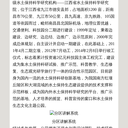
级水土保持科学研究机构——江西省水土保持科学研究
院，位于江西省九江市德安县郊，占地面积1200 亩，距南
昌市70公里、九江市50公里，昌九高速、京九铁路、105国
道等依园而过，毗邻南昌昌北国际机场，地理位置优越，
交通便利。科技园分二期进行建设：1999年定址，秉着边
建设、边研究、边总结、边推广、边示范原则，2000年完
成总体规划，自主设计并启动一期建设，在此基础上，201
1年4月二期立项，2012年7月动工，2014年2月8日举行竣工
仪式，标志着累计投资逾2亿元科技园主体工程完工，建设
成为集水土保持科研试验、推广示范、科普教学、生态修
复、生态观光研学旅行于一体的综合性示范园区。目前跻
身为国内一流的水土保持科研创新基地，为我国南方红壤
丘陵区和大湖流域的水土保持生态建设提供的技术支撑和
示范样板，成为国内外水土保持科学研究的平台、推广示
范的基地、人才培养的摇篮、科普宣传的窗口和水土保持
生态文化主题公园。
分区讲解系统