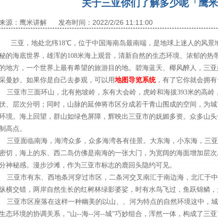
关于三亚你们了解多少呢「鹰米
来源：鹰米讲解
发布时间：2022/2/26 11:11:00
三亚，地处北纬18℃，位于中国海南岛最南端，是地球上迷人的风景
秘的海底世界，雄浑的108米海上观音，清新自然的生态环境、浓郁的热
的地方，一个世界上最有希望的旅游目的地。碧海蓝天、椰风醉人，三亚
采曼妙。如果你是自己去参观，可以用
地图导览系统
，有了它你就会拥有
三亚市三面环山，北有抱坡岭，东有大会岭，虎岭和海拔393米的高岭
伏、层次分明；同时，山脉的延伸将市区分成若干青山围成的空间，为城
环境。海上回望，群山如绿色屏障，辉映出三亚市的妩媚多资。众多山头
制高点。
三亚面临南海，海湾众多，众多海湾各有佳景。大东海，小东海，三亚
密切，海上的东、西二岛仿佛是南海的一张大门，为宽阔的海面增加层次
分神秘感。漫步沙滩，作为三亚市标志的鹿回头隐约可见。
三亚市有东、西地条河穿过市区，二条河交叉南汇于南边海，北汇于中
纵横交错，两岸自然生长的红树林绿影婆娑，时有水鸟飞过，鱼跃锦
三亚市区座落在这样一种幽美的以山、、河为特点的自然环境这中，城
生态环境的协调关系，“山--海--河--城”巧妙组合，浑然一体，构成了三