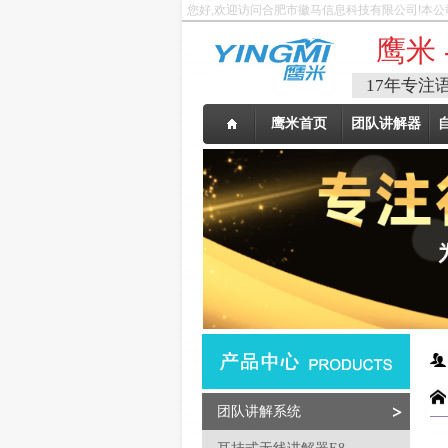
您好,欢迎访问合肥市徽马信息科技有限公司!本公
鹰米 
17年专注
鹰米首页
团队讲解器
团队讲解系统