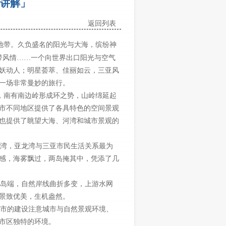
讲解」
返回列表
地带。久负盛名的阳光与大海，缤纷神
带风情……一个向世界出口阳光与空气
妖动人；明星荟萃、佳丽如云，三亚风
一场非常曼妙的旅行。
，南有南边岭形成环之势，山岭绵延起
市不同地区提供了各具特色的空间景观
也提供了眺望大海、河湾和城市景观的
湾，亚龙湾与三亚市民生活关系最为
感，海雾飘过，两岛掩其中，凭添了几
岛端，自然岸线曲折多变，上游水网
鳞，景致优美，生机盎然。
市的建设注意城市与自然景观环境、
亚市区独特的环境。