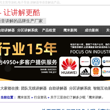
司主营导游机,电子导游,讲解器等语音解说产品。
- 让讲解更酷
语音讲解的品牌生产厂家
自助讲解器
分区讲解系统
产品租赁
鹰米新闻
成功案例
关
大家都在搜:
团队无线讲解器
自助讲解器
分区讲解系统
智能互动
当前位置：
鹰米首页
»
行业资讯
»
关于三亚你们了解多少呢「鹰米讲解」