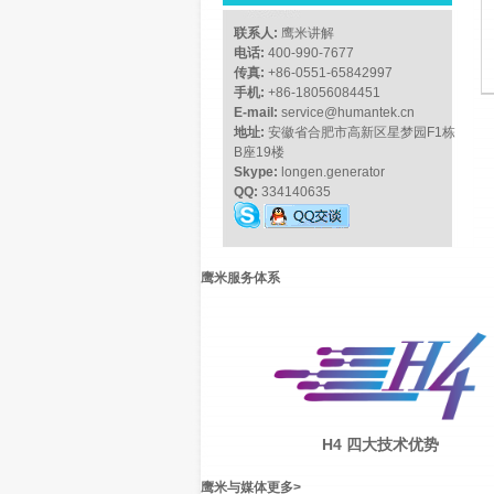
联系人:
鹰米讲解
电话:
400-990-7677
传真:
+86-0551-65842997
手机:
+86-18056084451
E-mail:
service@humantek.cn
地址:
安徽省合肥市高新区星梦园F1栋
B座19楼
Skype:
longen.generator
QQ:
334140635
鹰米服务体系
H4 四大技术优势
鹰米与媒体
更多
>