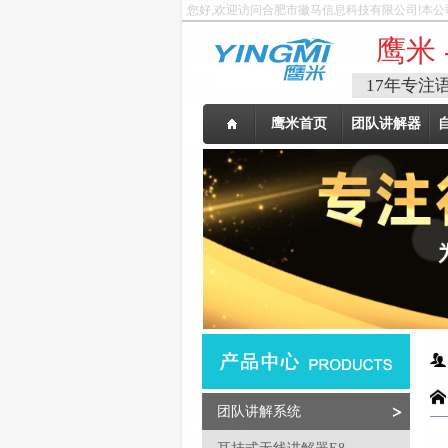
您好,欢迎访问合肥市徽马信息科技有限公司!本公
鹰米 
17年专注
鹰米首页
团队讲解器
团队讲解系统