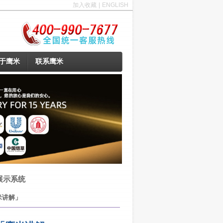
加入收藏
|
ENGLISH
于鹰米
联系鹰米
展示系统
米讲解」