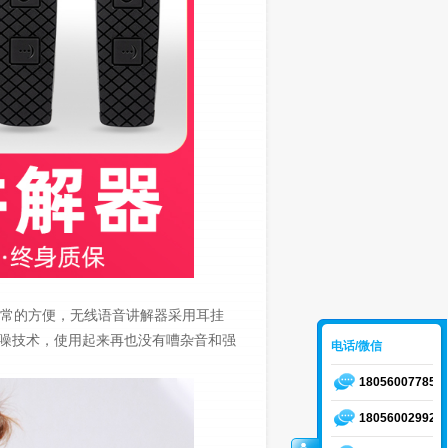
常的方便，无线语音讲解器采用耳挂
噪技术，使用起来再也没有嘈杂音和强
电话/微信
18056007785
18056002992