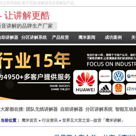
司主营导游机,电子导游,讲解器等语音解说产品。
- 让讲解更酷
语音讲解的品牌生产厂家
自助讲解器
分区讲解系统
产品租赁
鹰米新闻
成功案例
关
大家都在搜:
团队无线讲解器
自助讲解器
分区讲解系统
智能互动
当前位置：
鹰米首页
»
行业资讯
»
世界五大宫之首---故宫「鹰米讲解」