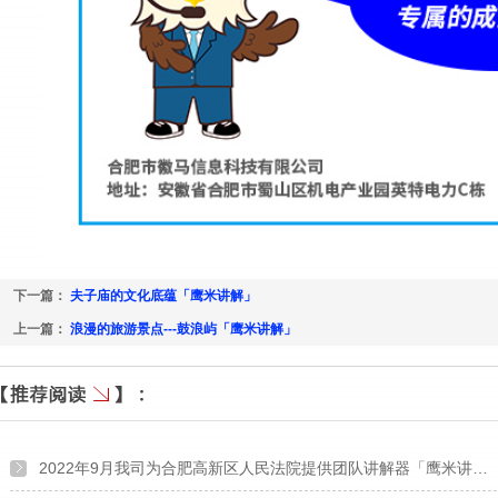
下一篇：
夫子庙的文化底蕴「鹰米讲解」
上一篇：
浪漫的旅游景点---鼓浪屿「鹰米讲解」
2022年9月我司为合肥高新区人民法院提供团队讲解器「鹰米讲…