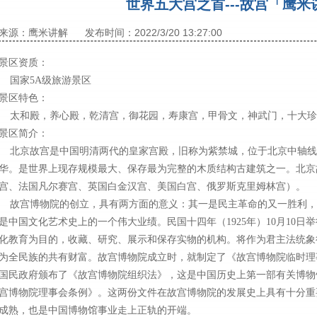
世界五大宫之首---故宫「鹰米
来源：鹰米讲解
发布时间：2022/3/20 13:27:00
景区资质：
国家5A级旅游景区
景区特色：
太和殿，养心殿，乾清宫，御花园，寿康宫，甲骨文，神武门，十大珍
景区简介：
北京故宫是中国明清两代的皇家宫殿，旧称为紫禁城，位于北京中轴线
华。是世界上现存规模最大、保存最为完整的木质结构古建筑之一。北京
宫、法国凡尔赛宫、英国白金汉宫、美国白宫、俄罗斯克里姆林宫）。
故宫博物院的创立，具有两方面的意义：其一是民主革命的又一胜利，
是中国文化艺术史上的一个伟大业绩。民国十四年（1925年）10月10
化教育为目的，收藏、研究、展示和保存实物的机构。将作为君主法统象
为全民族的共有财富。故宫博物院成立时，就制定了《故宫博物院临时理事
国民政府颁布了《故宫博物院组织法》，这是中国历史上第一部有关博物
宫博物院理事会条例》。这两份文件在故宫博物院的发展史上具有十分重
成熟，也是中国博物馆事业走上正轨的开端。