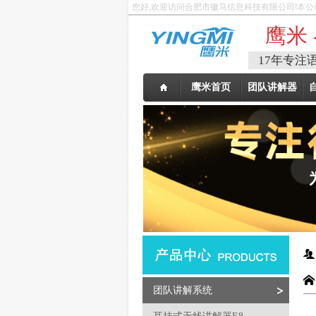
您好,欢迎访问合肥市徽马信息科技有限公司!本公
鹰米 
17年专注
鹰米首页
团队讲解器
团队讲解系统