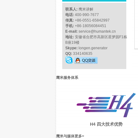
联系人:
鹰米讲解
电话:
400-990-7677
传真:
+86-0551-65842997
手机:
+86-18056084451
E-mail:
service@humantek.cn
地址:
安徽省合肥市高新区星梦园F1栋
B座19楼
Skype:
longen.generator
QQ:
334140635
鹰米服务体系
H4 四大技术优势
鹰米与媒体
更多
>