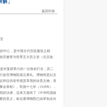
讲解」
返回列表
宝
的中心，是中国古代宫廷建筑之精
故宫被誉为世界五大宫之首（北京故
是对复辟势力的一次致命打击；其二
日举行故宫博物院成立典礼。博物馆是以文
征和仅供皇帝观赏享用的珍贵文物，变
会章程》。民国十七年（1928年），
馆的法律，后来又颁布了《中华民国故
要的意义，标志着博物院已由草创走向