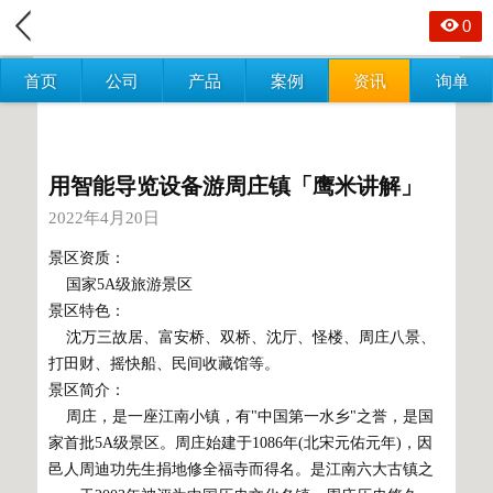
0
首页
公司
产品
案例
资讯
询单
用智能导览设备游周庄镇「鹰米讲解」
2022年4月20日
景区资质：
国家5A级旅游景区
景区特色：
沈万三故居、富安桥、双桥、沈厅、怪楼、周庄八景、
打田财、摇快船、民间收藏馆等。
景区简介：
周庄，是一座江南小镇，有"中国第一水乡"之誉，是国
家首批5A级景区。周庄始建于1086年(北宋元佑元年)，因
邑人周迪功先生捐地修全福寺而得名。是江南六大古镇之