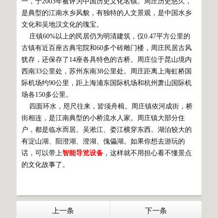
一，于2003年被评为中国历史文化名镇。周庄历史悠久，
是典型的江南水乡风貌，有独特的人文景观，是中国水乡
文化和吴地汉文化的瑰宝。
庄镇60%以上的民居仍为明清建筑，仅0.47平方公里的
古镇有近百座古典宅院和60多个砖雕门楼，周庄民居古风
犹存，还保存了14座各具特色的古桥。周庄位于昆山境内
西南33公里处，苏州东南38公里处。周庄距离上海虹桥国
际机场约90公里，距上海浦东国际机场和杭州萧山国际机
场各150多公里。
四面环水，咫尺往来，皆须舟楫。周庄镇依河成街，桥
街相连，是江南典型的小桥流水人家。周庄镇大部分住
户，都是临水而居。吴淞江、娄江横穿东西。湖泊较大的
有淀山湖、阳澄湖、澄湖、傀儡湖。如果你想去游玩的
话，可以带上
智能导览设备
，这样就不用担心看不懂景点
的文化故事了。
上一条
下一条