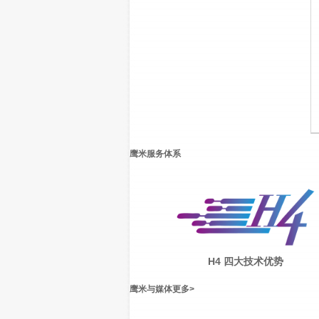
鹰米服务体系
H4 四大技术优势
鹰米与媒体
更多
>