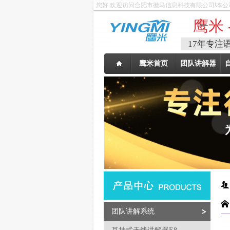
您好,欢迎访问合肥市徽马信息科技有限公司!本公
鹰米 
17年专注
鹰米首页
团队讲解器
团队讲解系统