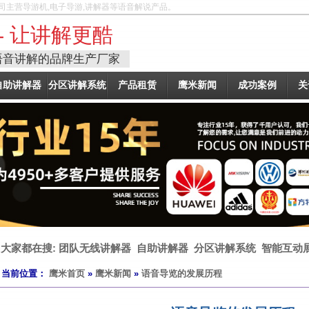
司主营导游机,电子导游,讲解器等语音解说产品。
- 让讲解更酷
语音讲解的品牌生产厂家
自助讲解器
分区讲解系统
产品租赁
鹰米新闻
成功案例
关
大家都在搜:
团队无线讲解器
自助讲解器
分区讲解系统
智能互动
当前位置：
鹰米首页
»
鹰米新闻
»
语音导览的发展历程