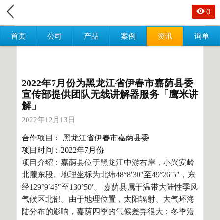
0
首页
公司
产品
案例
资讯
询单
2022年7月份为黑龙江省伊春市嘉荫县委
宣传部提供团队无线讲解器服务「鹰米讲
解」
2022年12月13日
合作项目： 黑龙江省伊春市嘉荫县委
项目时间：2022年7月份
项目介绍：嘉荫县位于黑龙江中游右岸，小兴安岭
北麓东段。地理坐标为北纬48°8′30″至49°26′5″，东
经129°9′45″至130°50′。 嘉荫县属于温带大陆性季风
气候区北部。由于地理位置，太阳辐射、大气环海
陆分布的影响，嘉荫四季的气候差异很大：冬季漫