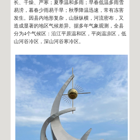
长、干燥、严寒；夏季温和多雨；早春低温多雨雪
易涝，暮春少雨易干旱；秋季降温迅速，常有冻害
发生。因县内地形复杂，山脉纵横，河流密布，又
造成显著的地区气候差异。据多年气象观测，全县
分为4个气候区：沿江平原温和区，平岗温凉区，低
山河谷冷区，深山河谷寒冷区。