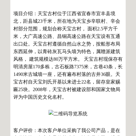
项目介绍：天宝古村位于江西省宜春市宜丰县境
北，距县城23千米，所在地为天宝乡辛联村、辛会
村部分范围，规划合称天宝古村， 面积2.5平方千
米，大广高速公路、昌铜高速公路在天宝设有互通
出口处。天宝古村遵循自然山水之势，按船形布局
东西延伸，以青砖灰瓦马头墙为特色，属赣派建筑
风格， 建筑规模达80万平方米。 天宝古村现保存有
明清房屋170多栋，古石板路7375米，古巷43条，长
1490米古城墙一座，还有遍布村落的古井36眼。天
宝古村自天宝刘氏开基以来进士22名，留存皇家赐
匾25块。2008年，天宝古村被建设部和国家文物局
评为中国历史文化名村。
客户评价：本次客户单位采购了我公司产品，是在