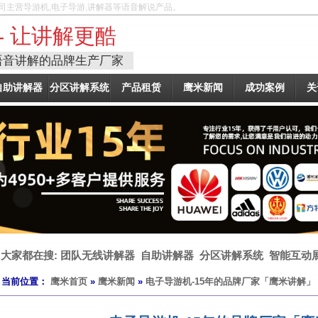
司主营导游机,电子导游,讲解器等语音解说产品。
- 让讲解更酷
语音讲解的品牌生产厂家
自助讲解器
分区讲解系统
产品租赁
鹰米新闻
成功案例
关
大家都在搜:
团队无线讲解器
自助讲解器
分区讲解系统
智能互动
当前位置：
鹰米首页
»
鹰米新闻
»
电子导游机-15年的品牌厂家「鹰米讲解」