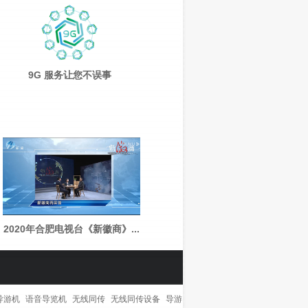
9G 服务让您不误事
2020年合肥电视台《新徽商》...
导游机
语音导览机
无线同传
无线同传设备
导游