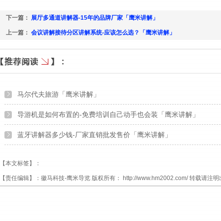
下一篇：
展厅多通道讲解器-15年的品牌厂家「鹰米讲解」
上一篇：
会议讲解接待分区讲解系统-应该怎么选？「鹰米讲解」
马尔代夫旅游「鹰米讲解」
导游机是如何布置的-免费培训自己动手也会装「鹰米讲解」
蓝牙讲解器多少钱-厂家直销批发售价「鹰米讲解」
【本文标签】：
【责任编辑】：
徽马科技-鹰米导览
版权所有：
http://www.hm2002.com/
转载请注明