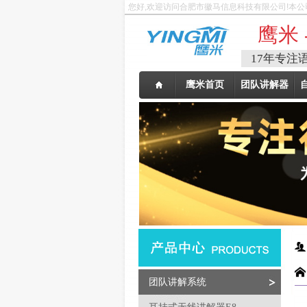
您好,欢迎访问合肥市徽马信息科技有限公司!本公
鹰米 
17年专注
鹰米首页
团队讲解器
团队讲解系统