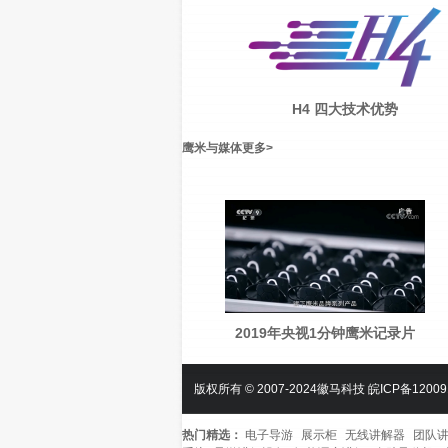
H4 四大技术优势
鹰米与媒体
更多
>
2019年央视1分钟鹰米记录片
版权所有 © 2007-2024徽马科技
皖ICP备12009
热门精选：
电子导游
展示柜
无线讲解器
团队