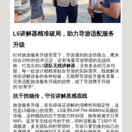
L5
讲解器精准破局，助力导游适配服务
升级
针对旅游服务升级背景下，导游遇到的这些痛点，鹰米
结合
19
年的技术沉淀，还有海量导游带团的实战经
验，打造出的
L5
团队
无线讲解器
，没有多余的冗余功
能，每一处设计都精准贴合导游的实际需求，既能解决
传统讲解设备的各种短板，又能帮导游提升服务质量，
完美适配旅游服务升级的趋势，成了导游携手升级
的
“
好帮手
”
。
抗干扰稳传，守住讲解质感底线
旅游服务升级，首先得保证讲解的清晰性和稳定性，这
也是
L5
最核心的优势。
L5
采用
UHF794-806MHz
高频段
传输，这种频段的抗干扰能力特别强，能有效避开日常
WiFi
、蓝牙等无线信号的干扰，同时还配备了
150
个可
调频道，多支团队同时带团时，导游只要切换到自己的
专属频道，就能做到互不干扰，彻底杜绝串音、杂音的