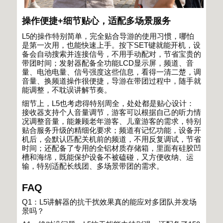
操作便捷
+
细节贴心，适配多场景服务
L5
的操作特别简单，完全贴合导游的使用习惯，哪怕
是第一次用，也能快速上手。按下
SET
键就能开机，设
备会自动搜索并连接信号，不用手动配对，节省宝贵的
带团时间；发射器配备全功能
LCD
显示屏，频道、音
量、电池电量、信号强度这些信息，看得一清二楚，调
音量、换频道操作很便捷，导游在带团过程中，随手就
能调整，不耽误讲解节奏。
细节上，
L5
也考虑得特别周全，处处都是贴心设计：
接收器支持个人音量调节，游客可以根据自己的听力情
况调整音量，能兼顾老年游客、儿童游客的需求，特别
贴合服务升级的精细化要求；频道有记忆功能，设备开
机后，会默认匹配关机前的频道，不用反复调试，节省
时间；还配备了专用的全铝材质存储箱，里面有硅胶凹
槽和海绵，既能保护设备不被磕碰，又方便收纳、运
输，特别适配长线团、多场景带团的需求。
FAQ
Q1
：
L5
讲解器的抗干扰效果真的能应对多团队并发场
景吗？