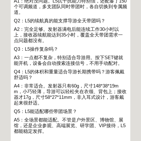
A1
：绝对没问题。
L5
抗干扰能力特别强，还配备了
150
个可调频道，多支团队同时带团时，各自切换到专属频
道。
Q2
：
L5
的续航真的能支撑导游全天带团吗？
A2
：完全足够。发射器满电后能连续工作
30
小时以
上，接收器续航能达到
35
小时，覆盖全天带团需求一
点问题都没有。
Q3
：
L5
操作复杂吗？
A3
：一点都不复杂，特别适合导游用。按下
SET
键就
能开机，设备会自动搜索连接信号，不用手动配对。
Q4
：
L5
的体积和重量适合导游长期携带吗？游客佩戴
舒适吗？
A4
：非常适合。发射器只有
60g
，尺寸
148*38*19m
m
，小巧轻薄，导游可以轻松夹在衣领、背包上；接收
器才
17g
，尺寸
58*27*11mm
，非入耳式设计，游客戴
起来很舒适。
Q5
：
L5
能适配哪些带团场景
？
A5
：全场景都能适配。不管是户外景区、博物馆、展
馆，还是企业参观、高端展览、研学团、
VIP
接待，
L5
都能稳定发挥。