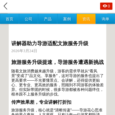
0
首页
公司
产品
案例
资讯
询单
讲解器助力导游适配文旅服务升级
2026年3月24日
旅游服务升级提速，导游服务遭遇新挑战
随着文旅消费越来越升级，游客的需求早就从
“
看风
景
”
变成了
“
品文化、享服务
”
，这对导游的服务也提出了
更高要求
——
不光要懂景点、会讲解，还得提供更贴
心、更专业、更高效的服务，照顾到不同游客的体验差
异。但实际带团的时候，很多导游都被各种问题绊住，
根本跟不上服务升级的步伐。
传声效果差，专业讲解打折扣
旅游服务升级，核心就是
“
清晰传递
”——
导游花心思准
备的景点典故、人文底蕴，只有让每一位游客都听清