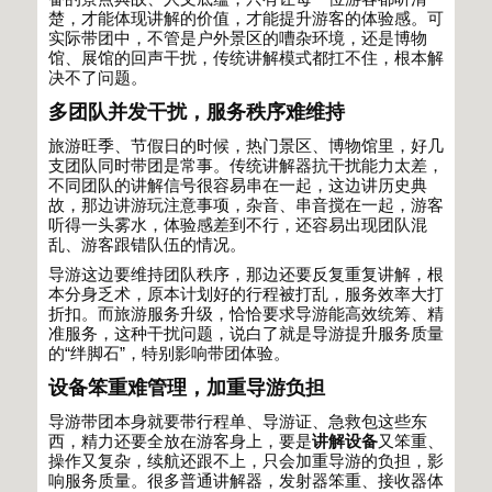
楚，才能体现讲解的价值，才能提升游客的体验感。可
实际带团中，不管是户外景区的嘈杂环境，还是博物
馆、展馆的回声干扰，传统讲解模式都扛不住，根本解
决不了问题。
多团队并发干扰，服务秩序难维持
旅游旺季、节假日的时候，热门景区、博物馆里，好几
支团队同时带团是常事。传统讲解器抗干扰能力太差，
不同团队的讲解信号很容易串在一起，这边讲历史典
故，那边讲游玩注意事项，杂音、串音搅在一起，游客
听得一头雾水，体验感差到不行，还容易出现团队混
乱、游客跟错队伍的情况。
导游这边要维持团队秩序，那边还要反复重复讲解，根
本分身乏术，原本计划好的行程被打乱，服务效率大打
折扣。而旅游服务升级，恰恰要求导游能高效统筹、精
准服务，这种干扰问题，说白了就是导游提升服务质量
的
“
绊脚石
”
，特别影响带团体验。
设备笨重难管理，加重导游负担
导游带团本身就要带行程单、导游证、急救包这些东
西，精力还要全放在游客身上，要是
讲解设备
又笨重、
操作又复杂，续航还跟不上，只会加重导游的负担，影
响服务质量。很多普通讲解器，发射器笨重、接收器体