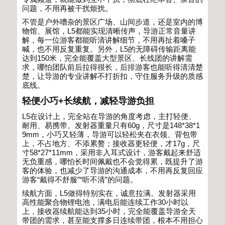
问题，不用再被干扰烦扰。
不管是户外嘈杂的景区广场、山间步道，还是室内的博
物馆、展馆，
L5
都能实现清晰传声，导游正常音量讲
解，每一位游客都能听清讲解细节，不用再扯着嗓子
喊，也不用反复重复。另外，
L5
的无障碍传输距离能
达到
150
米，完全能覆盖大型景区、长线团的讲解需
求，哪怕团队前后拉得很长，后排游客也能听得清清楚
楚，让导游的专业讲解不打折扣，守住服务升级的质感
底线。
轻便小巧
+
长续航，减轻导游负担
L5
在设计上，完全站在导游的角度考虑，主打轻便、
耐用、易携带。发射器重量只有
60g
，尺寸是
148*38*1
9mm
，小巧又轻薄，导游可以轻松夹在衣领、背包带
上，不占地方、不添累赘；接收器更轻便，才
17g
，尺
寸
58*27*11mm
，采用非入耳式设计，游客戴起来舒适
无负重感，哪怕长时间佩戴也不会觉得累，既提升了游
客的体验，也减少了导游的沟通成本，不用再反复回应
游客
“
戴得不舒服
”“
听不清
”
的问题。
续航方面，
L5
做得特别实在，诚意拉满。发射器采用
高性能聚合物锂电池，满电后能连续工作
30
小时以
上，接收器续航能达到
35
小时，完全能覆盖导游全天
带团的需求，甚至能支撑多日连续带团，根本不用担心