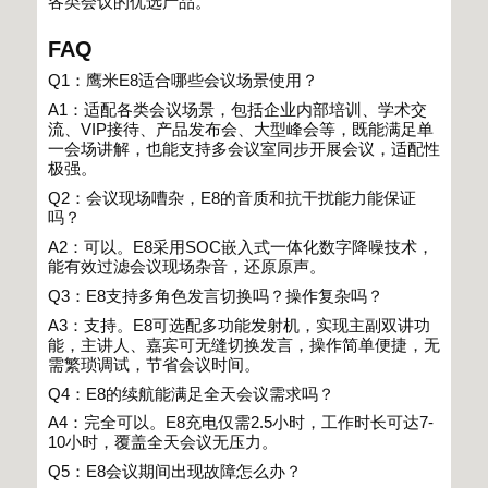
各类会议的优选产品。
FAQ
Q1
：鹰米
E8
适合哪些会议场景使用？
A1
：适配各类会议场景，包括企业内部培训、学术交
流、
VIP
接待、产品发布会、大型峰会等，既能满足单
一会场讲解，也能支持多会议室同步开展会议，适配性
极强。
Q2
：会议现场嘈杂，
E8
的音质和抗干扰能力能保证
吗？
A2
：可以。
E8
采用
SOC
嵌入式一体化数字降噪技术，
能有效过滤会议现场杂音，还原原声。
Q3
：
E8
支持多角色发言切换吗？操作复杂吗？
A3
：支持。
E8
可选配多功能发射机，实现主副双讲功
能，主讲人、嘉宾可无缝切换发言，操作简单便捷，无
需繁琐调试，节省会议时间。
Q4
：
E8
的续航能满足全天会议需求吗？
A4
：完全可以。
E8
充电仅需
2.5
小时，工作时长可达
7-
10
小时，覆盖全天会议无压力。
Q5
：
E8
会议期间出现故障怎么办？