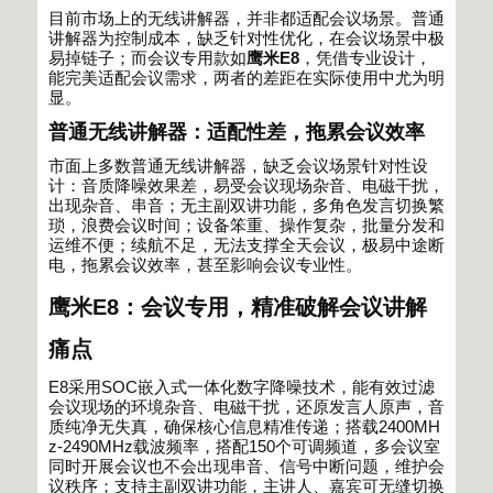
目前市场上的无线讲解器，并非都适配会议场景。普通
讲解器为控制成本，缺乏针对性优化，在会议场景中极
易掉链子；而会议专用款如
鹰米
E8
，凭借专业设计，
能完美适配会议需求，两者的差距在实际使用中尤为明
显。
普通无线讲解器：适配性差，拖累会议效率
市面上多数普通无线讲解器，缺乏会议场景针对性设
计：音质降噪效果差，易受会议现场杂音、电磁干扰，
出现杂音、串音；无主副双讲功能，多角色发言切换繁
琐，浪费会议时间；设备笨重、操作复杂，批量分发和
运维不便；续航不足，无法支撑全天会议，极易中途断
电，拖累会议效率，甚至影响会议专业性。
鹰米
E8
：会议专用，精准破解会议讲解
痛点
E8
采用
SOC
嵌入式一体化数字降噪技术，能有效过滤
会议现场的环境杂音、电磁干扰，还原发言人原声，音
质纯净无失真，确保核心信息精准传递；搭载
2400MH
z-2490MHz
载波频率，搭配
150
个可调频道，多会议室
同时开展会议也不会出现串音、信号中断问题，维护会
议秩序；支持主副双讲功能，主讲人、嘉宾可无缝切换