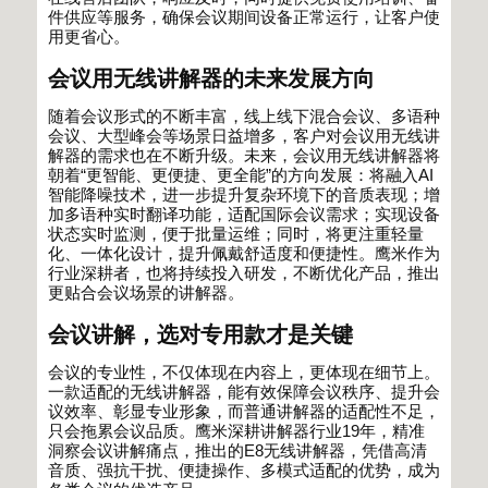
件供应等服务，确保会议期间设备正常运行，让客户使
用更省心。
会议用无线讲解器的未来发展方向
随着会议形式的不断丰富，线上线下混合会议、多语种
会议、大型峰会等场景日益增多，客户对会议用无线讲
解器的需求也在不断升级。未来，会议用无线讲解器将
朝着
“
更智能、更便捷、更全能
”
的方向发展：将融入
AI
智能降噪技术，进一步提升复杂环境下的音质表现；增
加多语种实时翻译功能，适配国际会议需求；实现设备
状态实时监测，便于批量运维；同时，将更注重轻量
化、一体化设计，提升佩戴舒适度和便捷性。鹰米作为
行业深耕者，也将持续投入研发，不断优化产品，推出
更贴合会议场景的讲解器。
会议讲解，选对专用款才是关键
会议的专业性，不仅体现在内容上，更体现在细节上。
一款适配的无线讲解器，能有效保障会议秩序、提升会
议效率、彰显专业形象，而普通讲解器的适配性不足，
只会拖累会议品质。鹰米深耕讲解器行业
19
年，精准
洞察会议讲解痛点，推出的
E8
无线讲解器，凭借高清
音质、强抗干扰、便捷操作、多模式适配的优势，成为