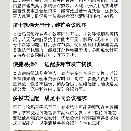
点，还是产品介绍，模糊的音质、刺耳的杂音都会导致
信息传递失真，影响会议效果。因此，会议用无线讲解
器首要要求是音质纯净，能有效过滤环境杂音，还原发
言人原声，确保每一位参会者都能清晰捕捉核心内容。
抗干扰强无串音，维护会议秩序
会议场景常存在多会议室同步开展、周边环境嘈杂等情
况，若无线讲解器抗干扰能力不足，极易出现串音、信
号中断等问题，打乱会议节奏。优质会议用讲解器需具
备强抗干扰能力，能避开外界电磁干扰，多频道设计可
支持多会议同时进行，互不干扰。
便捷易操作，适配多环节发言切换
会议讲解常涉及主讲人、嘉宾等多角色发言切换，若设
备操作繁琐，会浪费会议时间；同时，参会人员多为批
量佩戴，设备需轻便、佩戴舒适，运维便捷，能快速完
成分发、充电和收纳，提升会议效率。
多模式适配，满足不同会议需求
不同会议场景需求不同，企业培训可能需要预存音频播
放，学术交流可能需要主副双讲切换，
VIP
接待可能需
要轻便高端的外观设计。优质会议用讲解器需具备多模
式适配能力，灵活满足各类会议的个性化需求。