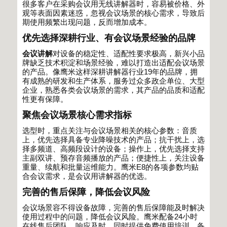
很多客户在采购会议用无线讲解器时，容易被价格、外
观等表面因素迷惑，忽视会议场景的核心需求，导致后
期使用频繁出现问题，反而增加成本。
优先选择深耕行业、有会议场景经验的品牌
会议讲解
对设备的稳定性、适配性要求极高，新兴小品
牌缺乏技术积淀和场景经验，难以打造出适配会议场景
的产品。像鹰米这样深耕讲解器行业
19
年的品牌，拥
有成熟的研发和生产体系，服务过众多政企单位、大型
企业，熟悉各类会议场景的需求，其产品的品质和适配
性更有保障。
聚焦会议场景核心需求指标
选型时，重点关注与会议场景相关的核心参数：音质
上，优先选择具备专业降噪技术的产品；抗干扰上，选
择多频道、高频段设计的设备；操作上，优先选择支持
主副双讲、预存音频播放的产品；便捷性上，关注设备
重量、续航和批量运维能力。鹰米
E8
的各项参数均贴
合会议需求，是会议用讲解器的优选。
完善的售后保障，降低会议风险
会议场景容不得设备故障，完善的售后保障能及时解决
使用过程中的问题，降低会议风险。鹰米配备
24
小时
在线售后团队，响应及时，同时提供免费使用培训、备