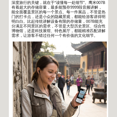
深度旅行的关键，就在于
“
读懂每一处细节
”
。鹰米
007B
有着超大的存储容量，最多能预存
9999
段音频讲解，
能全面覆盖景区的每一个景点、每一件展品，不管是热
门的打卡点，还是小众的隐藏景观，都能给游客讲得明
明白白。比起传统讲解设备有限的存储量，
007B
能充
分满足不同景区的需求，不管是大型历史景区、综合性
博物馆，还是科技展馆、特色展厅，都能精准匹配讲解
需求，让游客不错过任何一个有价值的文化细节。