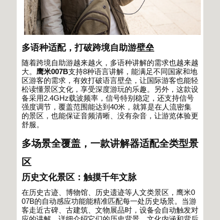
多语种适配，打破跨境自助游壁垒
随着跨境自助游越来越火，多语种讲解的需求也越来越
大。
鹰米
007B
支持
8
种语言讲解，能满足不同国家和地
区游客的需求，有效打破语言壁垒，让国际游客也能轻
松读懂景区文化，享受深度游玩的乐趣。另外，这款设
备采用
2.4GHz
载波频率，信号特别稳定，还支持信号
强度调节，覆盖范围能达到
40
米，就算是在人流密集
的景区，也能保证音频清晰、没有杂音，让游览体验更
舒服。
多场景全覆盖，一款讲解器适配全类型景
区
历史文化景区：触摸千年文脉
在历史古迹、博物馆、历史遗迹等人文类景区，鹰米
0
07B
的自动感应功能能精准匹配每一处历史场景。当游
客走近古碑、古建筑、文物展品时，设备会自动触发对
应的讲解，详细介绍它们的历史背景、文化内涵和背后