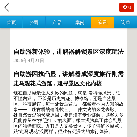
0
首页
公司
产品
案例
资讯
询单
自助游新体验，讲解器解锁景区深度玩法
2026年4月21日
自助游困扰凸显，讲解器成深度旅行刚需
走马观花式游览，难寻景区文化内核
现在自助游最让人头疼的问题，就是
“
看得懂风景，读
不懂内涵
”
。不管是历史古迹、博物馆，还是自然景
区、科技展馆，每一处景观背后，都藏着不为人知的故
事
——
一座古桥的建造技艺、一件文物的来龙去脉、一
处自然景观的形成原因，要是没有专业讲解，游客大多
只能停留在
“
拍照打卡
”
的表面，根本没法真正体会到景
区的独特韵味。尤其是人文类景区，少了讲解的游览，
跟
“
走马观花
”
没两样，很难有沉浸式的旅行体验。