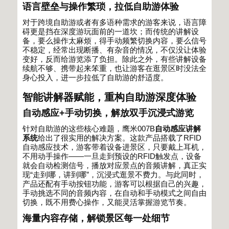
语言壁垒与操作繁琐，拉低自助游体验
对于跨境自助游或者有多语种需求的游客来说，语言障
碍更是挡在深度游玩面前的一道坎；而传统的讲解设
备，要么操作太麻烦，得手动频繁切换内容，要么信号
不稳定，经常出现断播、有杂音的情况，不仅没让体验
变好，反而给游览添了负担。除此之外，有些讲解设备
续航不够、携带起来笨重，也让游客在逛景区时没法全
身心投入，进一步拉低了自助游的舒适度。
智能讲解器赋能，重构自助游深度体验
自动感应
+
手动切换，解放双手沉浸式游览
针对自助游的这些核心难题，鹰米
007B
自动感应讲解
系统
给出了很实用的解决方案。这款产品搭载了
RFID
自动感应技术，游客带着设备进景区，只要戴上耳机，
不用动手操作
——
一旦走到预设的
RFID
触发点，设备
就会自动检测信号，播放对应景点的音频讲解，真正实
现
“
走到哪，讲到哪
”
，沉浸式逛景不费力。与此同时，
产品还配有手动按钮功能，游客可以根据自己的兴趣，
手动挑选不同的音频内容，在自动和手动模式之间自由
切换，既不用费心操作，又能灵活掌握游览节奏。
海量内容存储，解锁景区每一处细节