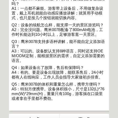
吗？
A1
：一点都不麻烦。游客带上设备后，不用做复杂设
置，戴上耳机就能自动感应播放讲解；就算用手动模
式，也只是按几个按钮就能切换内容。
Q2
：设备的续航怎么样，能支撑一天的景区游览吗？
A2
：完全没问题。鹰米
007B
配备了
800mAh
电池，工
作时长能达到
10
小时以上，足够游客逛一天景区。
Q3
：鹰米
007B
支持多语种讲解，能不能自定义添加语
言？
A3
：可以的。设备默认支持
8
种语言，同时还支持
OE
M/ODM
定制，能根据景区的需求，自定义添加需要的
语言。
Q4
：如果设备出了故障，售后有保障吗？
A4
：有的。要是设备出现故障，能联系售后，
24
小时
都有人在线响应，工作人员会指导大家做初步排查。
Q5
：鹰米
007B
的体积和重量怎么样，携带方便吗？
A5
：特别方便携带。设备体积很小，尺寸是
132(L)*76
mm(W)*29mm(H)
，重量只有
100g
，游客揣在口袋里
或者拿在手里都不费劲。