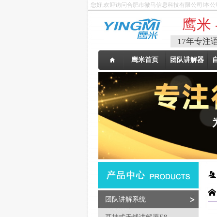
您好,欢迎访问合肥市徽马信息科技有限公司!本公
鹰米 
17年专注
鹰米首页
团队讲解器
团队讲解系统