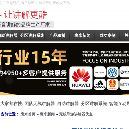
司主营导游机,电子导游,讲解器等语音解说产品。
- 让讲解更酷
语音讲解的品牌生产厂家
自助讲解器
分区讲解系统
产品租赁
鹰米新闻
成功案例
关
大家都在搜:
团队无线讲解器
自助讲解器
分区讲解系统
智能互动
当前位置：
鹰米首页
»
鹰米新闻
»
无线导游讲解器优点