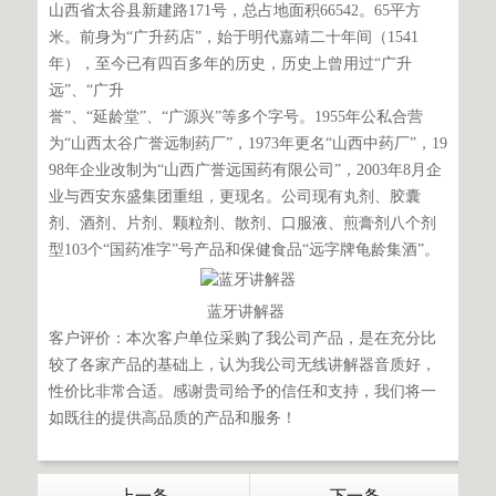
山西省太谷县新建路171号，总占地面积66542。65平方
米。前身为“广升药店”，始于明代嘉靖二十年间（1541
年），至今已有四百多年的历史，历史上曾用过“广升
远”、“广升
誉”、“延龄堂”、“广源兴”等多个字号。1955年公私合营
为“山西太谷广誉远制药厂”，1973年更名“山西中药厂”，19
98年企业改制为“山西广誉远国药有限公司”，2003年8月企
业与西安东盛集团重组，更现名。公司现有丸剂、胶囊
剂、酒剂、片剂、颗粒剂、散剂、口服液、煎膏剂八个剂
型103个“国药准字”号产品和保健食品“远字牌龟龄集酒”。
蓝牙讲解器
客户评价：本次客户单位采购了我公司产品，是在充分比
较了各家产品的基础上，认为我公司无线讲解器音质好，
性价比非常合适。感谢贵司给予的信任和支持，我们将一
如既往的提供高品质的产品和服务！
上一条
下一条