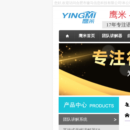
您好,欢迎访问合肥市徽马信息科技有限公司!本公
鹰米 
17年专注
鹰米首页
团队讲解器
团队讲解系统