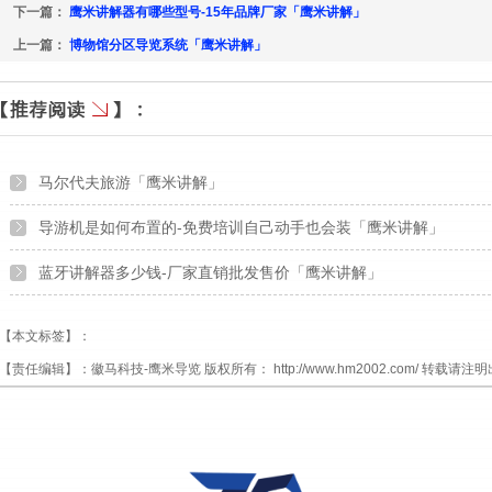
下一篇：
鹰米讲解器有哪些型号-15年品牌厂家「鹰米讲解」
上一篇：
博物馆分区导览系统「鹰米讲解」
马尔代夫旅游「鹰米讲解」
导游机是如何布置的-免费培训自己动手也会装「鹰米讲解」
蓝牙讲解器多少钱-厂家直销批发售价「鹰米讲解」
【本文标签】：
【责任编辑】：
徽马科技-鹰米导览
版权所有：
http://www.hm2002.com/
转载请注明