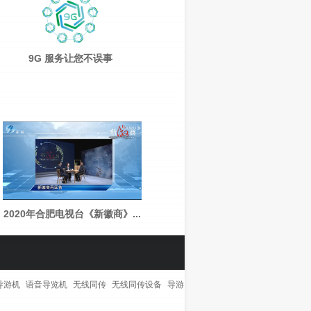
9G 服务让您不误事
2020年合肥电视台《新徽商》...
导游机
语音导览机
无线同传
无线同传设备
导游