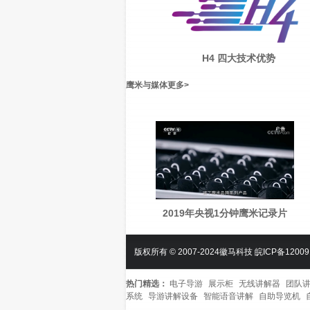
H4 四大技术优势
鹰米与媒体
更多
>
2019年央视1分钟鹰米记录片
版权所有 © 2007-2024徽马科技
皖ICP备12009
热门精选：
电子导游
展示柜
无线讲解器
团队
系统
导游讲解设备
智能语音讲解
自助导览机