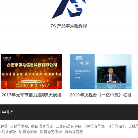
7S 产品零风险保障
2017年元宵节前后连续5天展播
2019年央视台《一亿中流》栏目
144号-5
讲解器
自助导游机
微信语音导览
二维码语音讲解
创A语音导游
电子导游机
无线
自助讲解器
语音导游器
语音导览系统
自动导游机