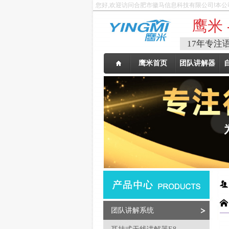
您好,欢迎访问合肥市徽马信息科技有限公司!本公
鹰米 
17年专注
鹰米首页
团队讲解器
团队讲解系统