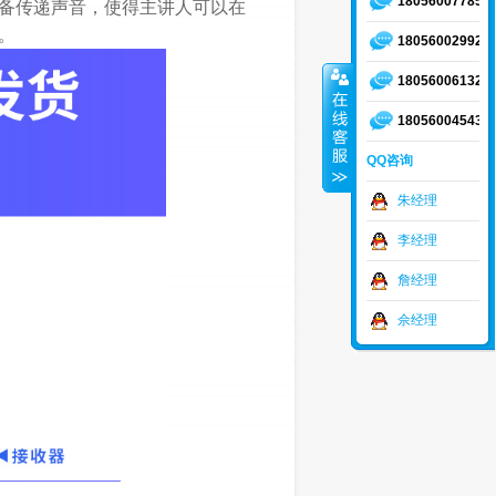
18056007785
备传递声音，使得主讲人可以在
。
18056002992
18056006132
18056004543
QQ咨询
朱经理
李经理
詹经理
佘经理