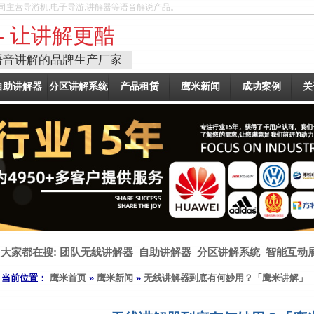
司主营导游机,电子导游,讲解器等语音解说产品。
- 让讲解更酷
语音讲解的品牌生产厂家
自助讲解器
分区讲解系统
产品租赁
鹰米新闻
成功案例
关
大家都在搜:
团队无线讲解器
自助讲解器
分区讲解系统
智能互动
当前位置：
鹰米首页
»
鹰米新闻
»
无线讲解器到底有何妙用？「鹰米讲解」