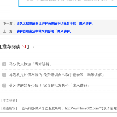
下一篇：
团队无线讲解器让讲解员讲解不惧噪音干扰「鹰米讲解」
上一篇：
讲解器在生活中带来的影响「鹰米讲解」
马尔代夫旅游「鹰米讲解」
导游机是如何布置的-免费培训自己动手也会装「鹰米讲解」
蓝牙讲解器多少钱-厂家直销批发售价「鹰米讲解」
【本文标签】：
【责任编辑】：
徽马科技-鹰米导览
版权所有：
http://www.hm2002.com/
转载请注明