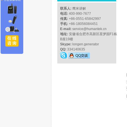
联系人:
鹰米讲解
电话:
400-990-7677
传真:
+86-0551-65842997
手机:
+86-18056084451
E-mail:
service@humantek.cn
地址:
安徽省合肥市高新区星梦园F1栋
B座19楼
Skype:
longen.generator
QQ:
334140635