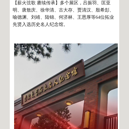
【薪火弦歌 赓续传承】多个展区，吕振羽、匡亚
明、唐敖庆、徐华清、古大存、贾清汉、殷希彭、
喻德渊、刘靖、陆锦、何济林、王恩厚等64位拓业
先贤入选历史名
人纪念馆。