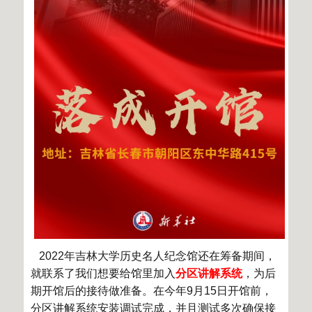
2022
年吉林大学历史名人纪念馆还在筹备期间，
就联系了我们想要给馆里加入
分区讲解系统
，为后
期开馆后的接待做准备。在今年
9
月
15
日开馆前，
分区讲解系统安装调试完成，并且测试多次确保接