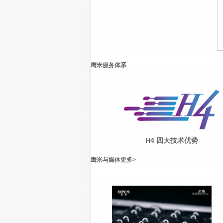
鹰米服务体系
H4 四大技术优势
鹰米与媒体
更多
>