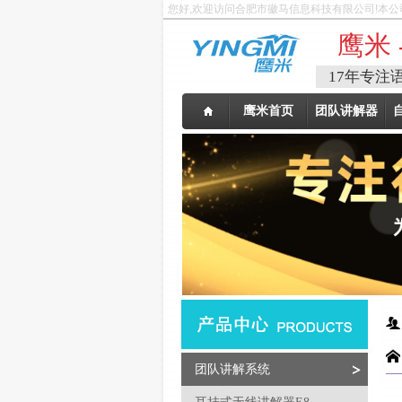
您好,欢迎访问合肥市徽马信息科技有限公司!本公
鹰米 
17年专注
鹰米首页
团队讲解器
团队讲解系统