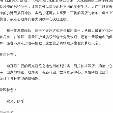
用“石油美元”建成了一系列现代化配套基础设施，大规模的建设也使得
是沙漠的独特地形，让游客可以享受两种不同的度假生活。人们可以在朱
海的沙洲看落日冲沙。当然，还可以去享受一下帆船酒店的奢华、坐水上
美食、或者去迪拜的各大购物中心疯狂血拼。
每当夜幕降临后，迪拜的娱乐方式更是精彩纷呈，从最大最新的俱乐
有尽有。在迪拜，露天和沙滩俱乐部也十分受欢迎，还有一些最知名的俱
拜，游客不用考虑没事情做，这里就是购物娱乐度假的梦幻天堂。
景点分布：
迪拜最主要的观光游览之地包括哈利法塔、阿拉伯塔酒店、购物中心
寺、国家博物馆、迪拜河、奇迹花园、世界贸易中心、泰姬阿拉比亚等，
设计了各种前卫的博物馆。
景区特色：
观光、娱乐
电子导游