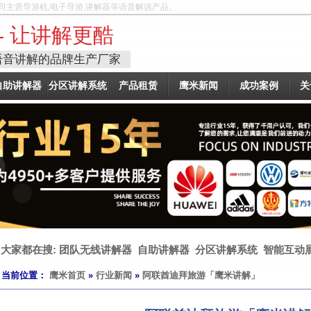
司主营导游机,电子导游,讲解器等语音解说产品。
- 让讲解更酷
语音讲解的品牌生产厂家
自助讲解器
分区讲解系统
产品租赁
鹰米新闻
成功案例
关
大家都在搜:
团队无线讲解器
自助讲解器
分区讲解系统
智能互动
当前位置：
鹰米首页
»
行业新闻
»
阿联酋迪拜旅游「鹰米讲解」