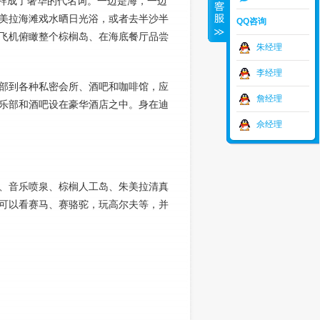
迪拜成了奢华的代名词。一边是海，一边
美拉海滩戏水晒日光浴，或者去半沙半
QQ咨询
飞机俯瞰整个棕榈岛、在海底餐厅品尝
朱经理
李经理
部到各种私密会所、酒吧和咖啡馆，应
詹经理
乐部和酒吧设在豪华酒店之中。身在迪
佘经理
、音乐喷泉、棕榈人工岛、朱美拉清真
可以看赛马、赛骆驼，玩高尔夫等，并